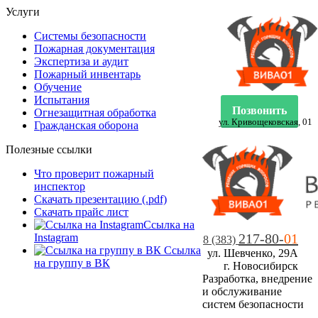
Услуги
Системы безопасности
Пожарная документация
Экспертиза и аудит
Пожарный инвентарь
Обучение
Испытания
Позвонить
Огнезащитная обработка
ул. Кривощековская, 01
Гражданская оборона
Полезные ссылки
Что проверит пожарный
инспектор
Скачать презентацию (.pdf)
Скачать прайс лист
Ссылка на
217-80-
01
Instagram
8 (383)
Ссылка
ул. Шевченко, 29А
на группу в ВК
г. Новосибирск
Разработка, внедрение
и обслуживание
систем безопасности