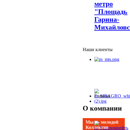
метро
"Площадь
Гарина-
Михайловс
Наши клиенты
Главная
О компании
Мы — молодой
Коллектив