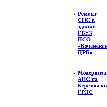
Ремонт
СПС в
здании
ГБУЗ
НСО
«Коченёвс
ЦРБ»
Модерниза
АПС на
Березовск
ГРЭС