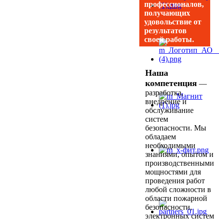
профессионалов,
получающих
удовольствие от
результатов
своей работы.
Наша
компетенция
—
разработка,
внедрение и
обслуживание
систем
безопасности. Мы
обладаем
необходимыми
знаниями, опытом и
производственными
мощностями для
проведения работ
любой сложности в
области пожарной
безопасности,
электронных систем