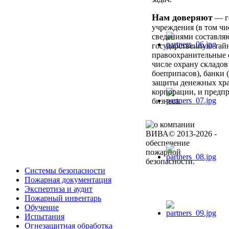
Нам доверяют
— г
учреждения (в том чи
сведениями составл
государственную тайн
правоохранительные 
числе охрану складов
боеприпасов), банки 
защиты денежных хр
корпорации, и предп
бизнеса.
ВИВА© 2013-2026 -
обеспечение
пожарной
безопасности.
Системы безопасности
Пожарная документация
Экспертиза и аудит
Пожарный инвентарь
Обучение
Испытания
Огнезащитная обработка