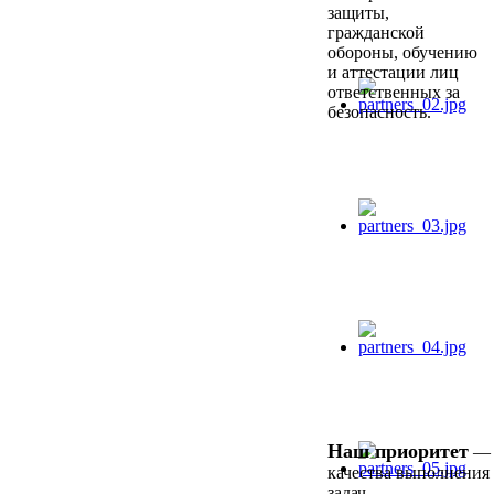
защиты,
гражданской
обороны, обучению
и аттестации лиц
ответственных за
безопасность.
Наш приоритет
— 
качества выполнения
задач.